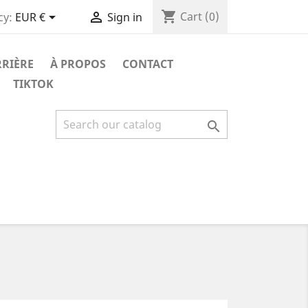
shopping_cart


Cart
(0)
cy:
EUR €
Sign in
RRIÈRE
À PROPOS
CONTACT
TIKTOK
