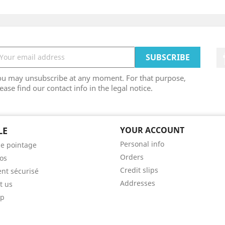
ou may unsubscribe at any moment. For that purpose,
ease find our contact info in the legal notice.
LE
YOUR ACCOUNT
Personal info
e pointage
Orders
os
Credit slips
nt sécurisé
Addresses
t us
ap