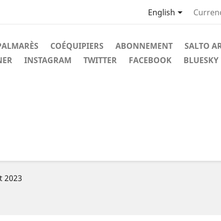

English
Curren
PALMARÈS
COÉQUIPIERS
ABONNEMENT
SALTO A
NER
INSTAGRAM
TWITTER
FACEBOOK
BLUESKY
ût 2023