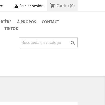
shopping_cart


Carrito
(0)
Iniciar sesión
RRIÈRE
À PROPOS
CONTACT
TIKTOK
