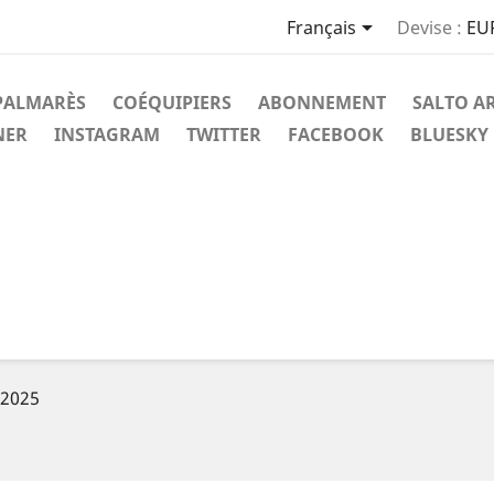

Français
Devise :
EU
PALMARÈS
COÉQUIPIERS
ABONNEMENT
SALTO A
NER
INSTAGRAM
TWITTER
FACEBOOK
BLUESKY
n 2025