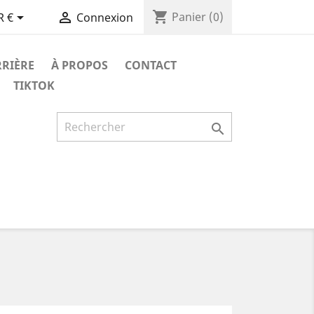
shopping_cart


Panier
(0)
R €
Connexion
RRIÈRE
À PROPOS
CONTACT
TIKTOK
