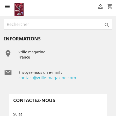
shopping_cart



INFORMATIONS

Vrille magazine
France

Envoyez-nous un e-mail :
contact@vrille-magazine.com
CONTACTEZ-NOUS
Sujet