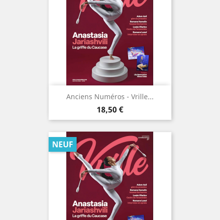
Anciens Numéros - Vrille...
Prix
18,50 €
NEUF