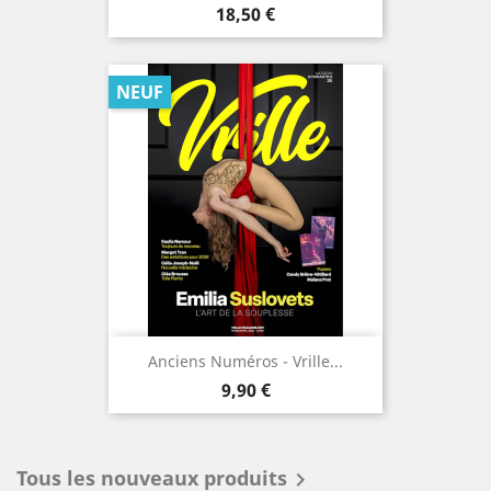
Prix
18,50 €
NEUF
Anciens Numéros - Vrille...
Prix
9,90 €
Tous les nouveaux produits
