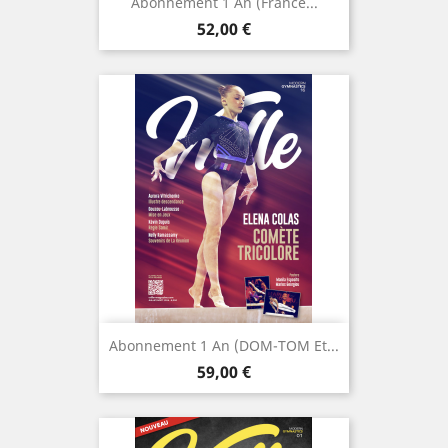
Abonnement 1 An (France...
Prix
52,00 €
Abonnement 1 An (DOM-TOM Et...
Prix
59,00 €